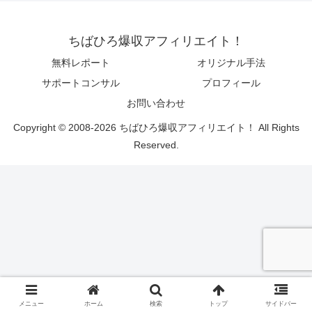
ちばひろ爆収アフィリエイト！
無料レポート
オリジナル手法
サポートコンサル
プロフィール
お問い合わせ
Copyright © 2008-2026 ちばひろ爆収アフィリエイト！ All Rights
Reserved.
メニュー
ホーム
検索
トップ
サイドバー